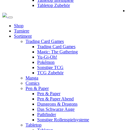
Tabletop Brettspiele
Tabletop Zubehör
Shop
Turniere
Sortiment
Trading Card Games
Trading Card Games
Magic: The Gathering
Yu-Gi-Oh!
Pokémon
Sonstige TCG
TCG Zubehör
Manga
Comics
Pen & Paper
Pen & Paper
Pen & Paper Abend
Dungeons & Dragons
Das Schwarze Auge
Pathfinder
Sonstige Rollenspielsysteme
Tabletop