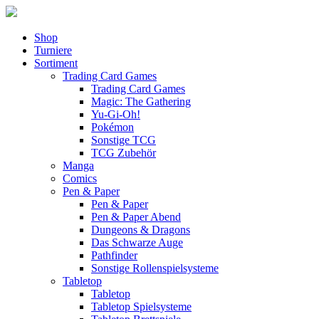
Shop
Turniere
Sortiment
Trading Card Games
Trading Card Games
Magic: The Gathering
Yu-Gi-Oh!
Pokémon
Sonstige TCG
TCG Zubehör
Manga
Comics
Pen & Paper
Pen & Paper
Pen & Paper Abend
Dungeons & Dragons
Das Schwarze Auge
Pathfinder
Sonstige Rollenspielsysteme
Tabletop
Tabletop
Tabletop Spielsysteme