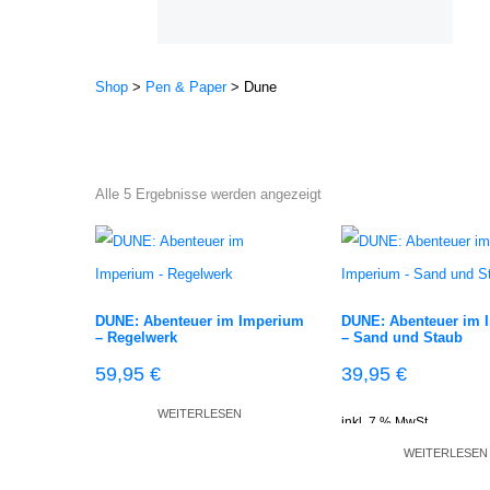
Shop
>
Pen & Paper
>
Dune
Alle 5 Ergebnisse werden angezeigt
DUNE: Abenteuer im Imperium
DUNE: Abenteuer im 
– Regelwerk
– Sand und Staub
59,95
€
39,95
€
WEITERLESEN
inkl. 7 % MwSt.
inkl. 7 % MwSt.
WEITERLESEN
zzgl.
Versandkosten