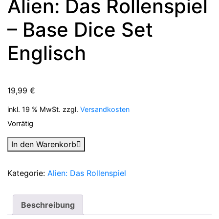
Alien: Das Rollenspiel
– Base Dice Set
Englisch
19,99
€
inkl. 19 % MwSt.
zzgl.
Versandkosten
Vorrätig
Alien:
In den Warenkorb
Das
Rollenspiel
Kategorie:
Alien: Das Rollenspiel
-
Base
Dice
Beschreibung
Set