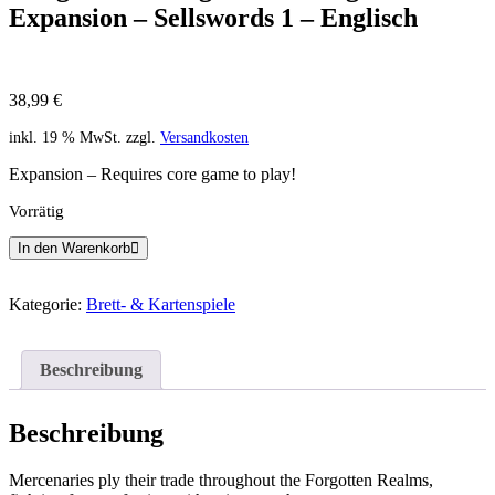
Expansion – Sellswords 1 – Englisch
38,99
€
inkl. 19 % MwSt.
zzgl.
Versandkosten
Expansion – Requires core game to play!
Vorrätig
Dungeons
In den Warenkorb
&
Dragons:
Onslaught
Kategorie:
Brett- & Kartenspiele
Expansion
–
Sellswords
Beschreibung
1
–
Englisch
Beschreibung
Menge
Mercenaries ply their trade throughout the Forgotten Realms,