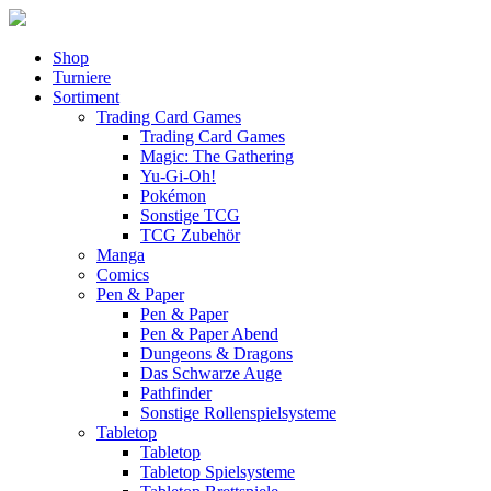
Shop
Turniere
Sortiment
Trading Card Games
Trading Card Games
Magic: The Gathering
Yu-Gi-Oh!
Pokémon
Sonstige TCG
TCG Zubehör
Manga
Comics
Pen & Paper
Pen & Paper
Pen & Paper Abend
Dungeons & Dragons
Das Schwarze Auge
Pathfinder
Sonstige Rollenspielsysteme
Tabletop
Tabletop
Tabletop Spielsysteme