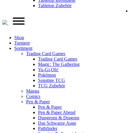
Tabletop Brettspiele
Tabletop Zubehör
Shop
Turniere
Sortiment
Trading Card Games
Trading Card Games
Magic: The Gathering
Yu-Gi-Oh!
Pokémon
Sonstige TCG
TCG Zubehör
Manga
Comics
Pen & Paper
Pen & Paper
Pen & Paper Abend
Dungeons & Dragons
Das Schwarze Auge
Pathfinder