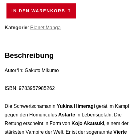
Strike
IN DEN WARENKORB
the
Blood
Kategorie:
Planet Manga
2
Menge
Beschreibung
Autor*in: Gakuto Mikumo
ISBN:
9783957985262
Die Schwertschamanin
Yukina Himeragi
gerät im Kampf
gegen den Homunculus
Astarte
in Lebensgefahr. Die
Rettung erscheint in Form von
Kojo Akatsuki
, einem der
stärksten Vampire der Welt. Er ist der sogenannte
Vierte