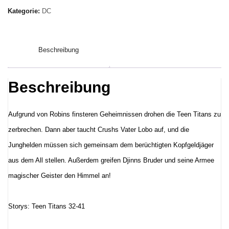
Megaband
Kategorie:
DC
3:
Freunde
Beschreibung
und
Verräter
Menge
Beschreibung
Aufgrund von Robins finsteren Geheimnissen drohen die Teen Titans zu
zerbrechen. Dann aber taucht Crushs Vater Lobo auf, und die
Junghelden müssen sich gemeinsam dem berüchtigten Kopfgeldjäger
aus dem All stellen. Außerdem greifen Djinns Bruder und seine Armee
magischer Geister den Himmel an!
Storys: Teen Titans 32-41