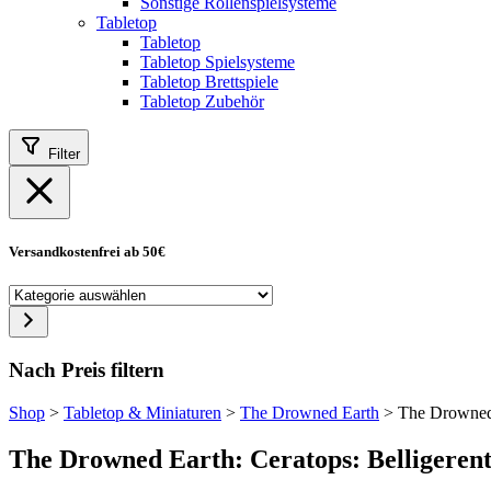
Sonstige Rollenspielsysteme
Tabletop
Tabletop
Tabletop Spielsysteme
Tabletop Brettspiele
Tabletop Zubehör
Filter
Versandkostenfrei ab 50€
Kategorie
auswählen
Nach Preis filtern
Shop
>
Tabletop & Miniaturen
>
The Drowned Earth
>
The Drowned 
The Drowned Earth: Ceratops: Belligeren