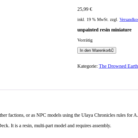
25,99
€
inkl. 19 % MwSt.
zzgl.
Versandko
unpainted resin miniature
Vorrätig
The
In den Warenkorb
Drowned
Earth:
Ceratops:
Kategorie:
The Drowned Earth
Belligerent
Herbivore
Menge
ther factions, or as NPC models using the Ulaya Chronicles rules for A
k. It is a resin, multi-part model and requires assembly.