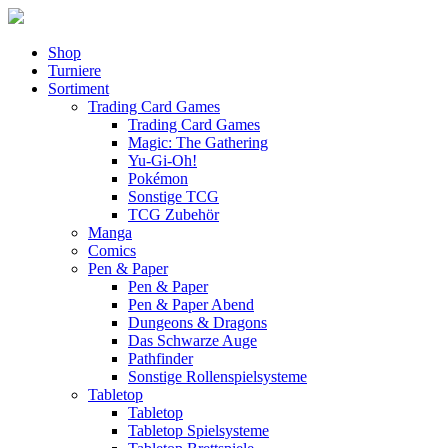
Shop
Turniere
Sortiment
Trading Card Games
Trading Card Games
Magic: The Gathering
Yu-Gi-Oh!
Pokémon
Sonstige TCG
TCG Zubehör
Manga
Comics
Pen & Paper
Pen & Paper
Pen & Paper Abend
Dungeons & Dragons
Das Schwarze Auge
Pathfinder
Sonstige Rollenspielsysteme
Tabletop
Tabletop
Tabletop Spielsysteme