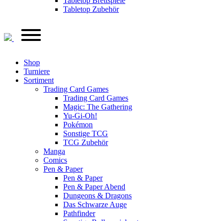
Tabletop Brettspiele
Tabletop Zubehör
Shop
Turniere
Sortiment
Trading Card Games
Trading Card Games
Magic: The Gathering
Yu-Gi-Oh!
Pokémon
Sonstige TCG
TCG Zubehör
Manga
Comics
Pen & Paper
Pen & Paper
Pen & Paper Abend
Dungeons & Dragons
Das Schwarze Auge
Pathfinder